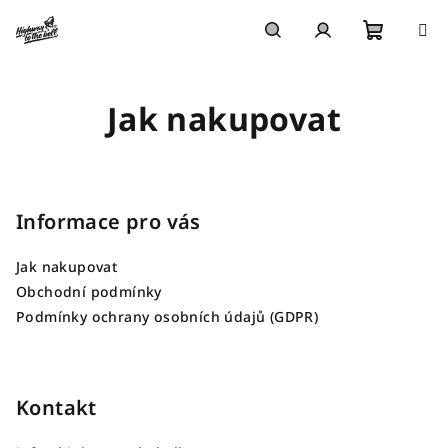
Přejít
na
obsah
Nákupn
Hledat
Přihlášení
Jak nakupovat
košík
Z
á
p
Informace pro vás
a
Jak nakupovat
t
Obchodní podmínky
í
Podmínky ochrany osobních údajů (GDPR)
Kontakt