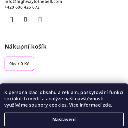
info
@
highwaytothebell.com
+420 606 426 672
Nákupní košík
0
ks /
0 Kč
Přijímáme online platby
K personalizaci obsahu a reklam, poskytování funkcí
sociálních médií a analýze naší návštěvnosti
využíváme soubory cookies. Více informací
zde
.
Nastavení