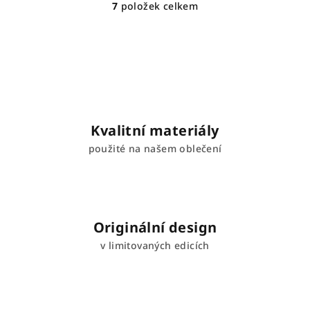
7
položek celkem
O
v
l
á
d
a
c
í
Kvalitní materiály
p
použité na našem oblečení
r
v
k
y
v
Originální design
ý
v limitovaných edicích
p
i
s
u