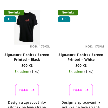
Novinka
Novinka
Tip
Tip
KÓD:
170/XL
KÓD:
173/M
Signature T-shirt / Screen
Signature T-shirt / Screen
Printed – Black
Printed – White
800 Kč
800 Kč
Skladem
(1 ks)
Skladem
(1 ks)
Detail
Detail
Design a zpracování:●
Design a zpracování: ●
sítotisk na levé straně
výšivka na levé straně