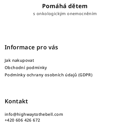
Pomáhá dětem
s onkologickým onemocněním
Z
á
p
Informace pro vás
a
Jak nakupovat
t
Obchodní podmínky
í
Podmínky ochrany osobních údajů (GDPR)
Kontakt
info
@
highwaytothebell.com
+420 606 426 672