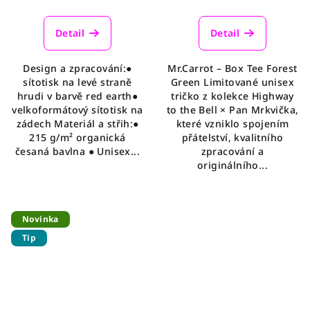
Detail
Detail
Design a zpracování:●
Mr.Carrot – Box Tee Forest
sítotisk na levé straně
Green Limitované unisex
hrudi v barvě red earth●
tričko z kolekce Highway
velkoformátový sítotisk na
to the Bell × Pan Mrkvička,
zádech Materiál a střih:●
které vzniklo spojením
215 g/m² organická
přátelství, kvalitního
česaná bavlna ● Unisex...
zpracování a
originálního...
Novinka
Tip