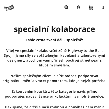
Přejít
na
obsah
Nákupn
Hledat
Přihlášení
specialní kolaborace
košík
Tahle cesta zvoní dál – společně!
Vítej ve speciální kolaborační zóně
Highway to the Bell
.
Spojili jsme síly se spřátelenými kapelami a talentovanými
designéry, abychom vám přinesli poctivej streetwear s
hlubším smyslem.
Naším společným cílem je šířit radost, podporovat
originální umění a vracet pomoc tam, kde je nejvíc potřeba.
Zakoupením kousků z této kategorie navíc přímo
podporuješ nadaci Šance onkoláčkům i samotné umělce.
Děkujeme, že držíš s naší rodinou a pomáháš nám měnit