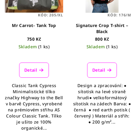
s
t
p
ů
KÓD:
205/XL
KÓD:
176/M
r
o
Mr Carrot- Tank Top
Signature Crop T-shirt –
Black
d
750 Kč
800 Kč
u
Skladem
(1 ks)
Skladem
(1 ks)
k
t
ů
Detail
Detail
Classic Tank Cypress
Design a zpracování: ●
Minimalistické tílko
sítotisk na levé straně
značky Highway to the Bell
hrudi● velkoformátový
v barvě Cypress, vyrobené
sítotisk na zádech Barva: ●
na prémiovém střihu AS
černá ● red earth potisk (
Colour Classic Tank. Tílko
červený ) Materiál a střih:
je ušito ze 100%
● 200 g/m²...
organické...