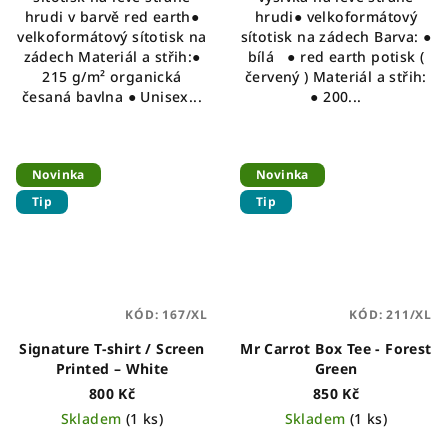
hrudi v barvě red earth●
hrudi● velkoformátový
velkoformátový sítotisk na
sítotisk na zádech Barva: ●
zádech Materiál a střih:●
bílá ● red earth potisk (
215 g/m² organická
červený ) Materiál a střih:
česaná bavlna ● Unisex...
● 200...
Novinka
Novinka
Tip
Tip
KÓD:
167/XL
KÓD:
211/XL
Signature T-shirt / Screen
Mr Carrot Box Tee - Forest
Printed – White
Green
800 Kč
850 Kč
Skladem
(1 ks)
Skladem
(1 ks)