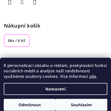
Nákupní košík
0
ks /
0 Kč
Přijímáme online platby
K personalizaci obsahu a reklam, poskytování funkcí
sociálních médií a analýze naší návštěvnosti
využíváme soubory cookies. Více informací
zde
.
Nastavení
Copyright 2026
Highway to the bell
. Všechna práva
vyhrazena.
Upravit nastavení cookies
Odmítnout
Souhlasím
Vytvořil Shoptet