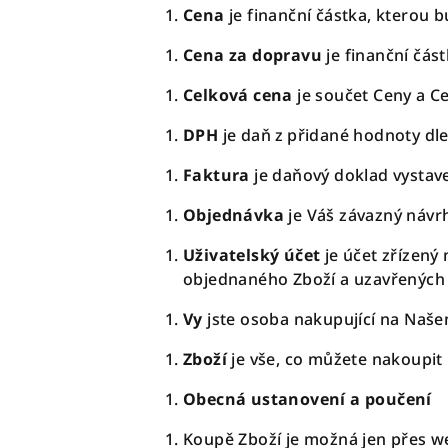
Cena
je finanční částka, kterou b
Cena za dopravu
je finanční část
Celková cena
je součet Ceny a C
DPH
je daň z přidané hodnoty dl
Faktura
je daňový doklad vystav
Objednávka
je Váš závazný návr
Uživatelský účet
je účet zřízený
objednaného Zboží a uzavřených
Vy
jste osoba nakupující na Naše
Zboží
je vše, co můžete nakoupit
Obecná ustanovení a poučení
Koupě Zboží je možná jen přes w