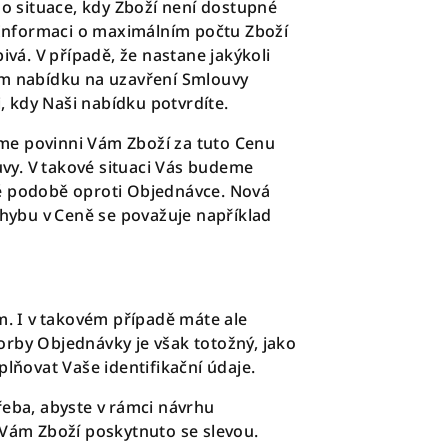
o situace, kdy Zboží není dostupné
. Informaci o maximálním počtu Zboží
á. V případě, že nastane jakýkoli
m nabídku na uzavření Smlouvy
, kdy Naši nabídku potvrdíte.
me povinni Vám Zboží za tuto Cenu
uvy. V takové situaci Vás budeme
é podobě oproti Objednávce. Nová
chybu v Ceně se považuje například
m. I v takovém případě máte ale
orby Objednávky je však totožný, jako
lňovat Vaše identifikační údaje.
řeba, abyste v rámci návrhu
 Vám Zboží poskytnuto se slevou.