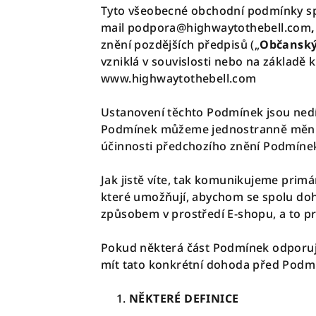
Tyto všeobecné obchodní podmínky s
mail
podpora@highwaytothebell.com
znění pozdějších předpisů („
Občanský
vzniklá v souvislosti nebo na základě 
www.highwaytothebell.com
Ustanovení těchto Podmínek jsou nedí
Podmínek můžeme jednostranně měnit 
účinnosti předchozího znění Podmíne
Jak jistě víte, tak komunikujeme primá
které umožňují, abychom se spolu doho
způsobem v prostředí E-shopu, a to p
Pokud některá část Podmínek odporuje
mít tato konkrétní dohoda před Podm
NĚKTERÉ DEFINICE