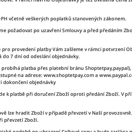
 DPH včetně veškerých poplatků stanovených zákonem.
eme požadovat po uzavření Smlouvy a před předáním Zbo
pro provedení platby Vám zašleme v rámci potvrzení Ob
 do 7 dní od odeslání objednávky.
 probíhá platba přes platební bránu Shoptetpay,paypal),
 dostupné na adrese: www.shoptetpay.com a www.paypal.
ři dokončení objednávky
e k platbě při doručení Zboží oproti předání Zboží. V př
ě lze hradit Zboží v případě převzetí v Naší provozovně
i převzetí Zboží.
nické podobě po uhrazení Celkové ceny a bude zaslána n