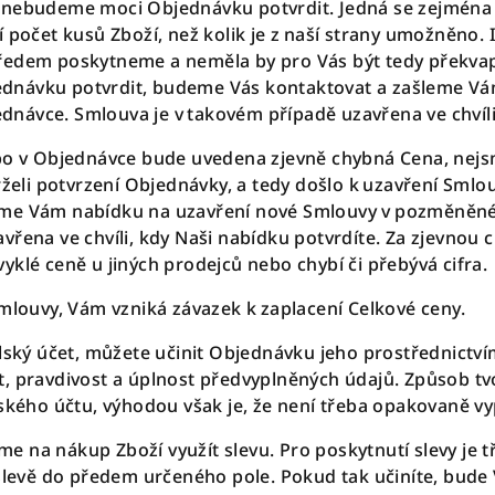
 nebudeme moci Objednávku potvrdit. Jedná se zejména 
í počet kusů Zboží, než kolik je z naší strany umožněno
edem poskytneme a neměla by pro Vás být tedy překvapiv
dnávku potvrdit, budeme Vás kontaktovat a zašleme Vá
návce. Smlouva je v takovém případě uzavřena ve chvíli
ebo v Objednávce bude uvedena zjevně chybná Cena, nejs
rželi potvrzení Objednávky, a tedy došlo k uzavření Smlo
eme Vám nabídku na uzavření nové Smlouvy v pozměněn
vřena ve chvíli, kdy Naši nabídku potvrdíte. Za zjevnou 
klé ceně u jiných prodejců nebo chybí či přebývá cifra.
Smlouvy, Vám vzniká závazek k zaplacení Celkové ceny.
lský účet
, můžete učinit Objednávku jeho prostřednictví
, pravdivost a úplnost předvyplněných údajů. Způsob tv
ského účtu, výhodou však je, že není třeba opakovaně vyp
 na nákup Zboží využít slevu. Pro poskytnutí slevy je t
 slevě do předem určeného pole. Pokud tak učiníte, bude