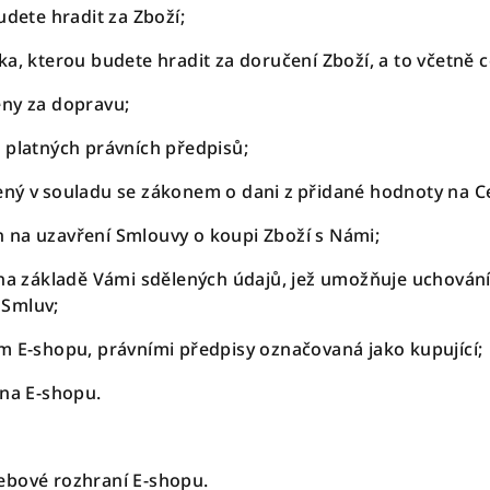
udete hradit za Zboží;
ka, kterou budete hradit za doručení Zboží, a to včetně c
eny za dopravu;
e platných právních předpisů;
ený v souladu se zákonem o dani z přidané hodnoty na C
h na uzavření Smlouvy o koupi Zboží s Námi;
 na základě Vámi sdělených údajů, jež umožňuje uchování
 Smluv;
m E-shopu, právními předpisy označovaná jako kupující;
 na E-shopu.
ebové rozhraní E-shopu.