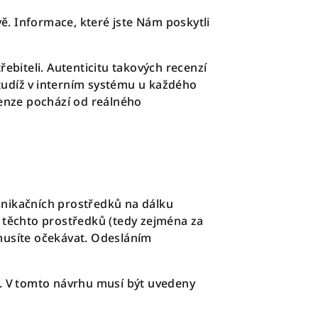
. Informace, které jste Nám poskytli
biteli. Autenticitu takových recenzí
tudíž v interním systému u každého
cenze pochází od reálného
unikačních prostředků na dálku
ní těchto prostředků (tedy zejména za
musíte očekávat. Odesláním
u. V tomto návrhu musí být uvedeny