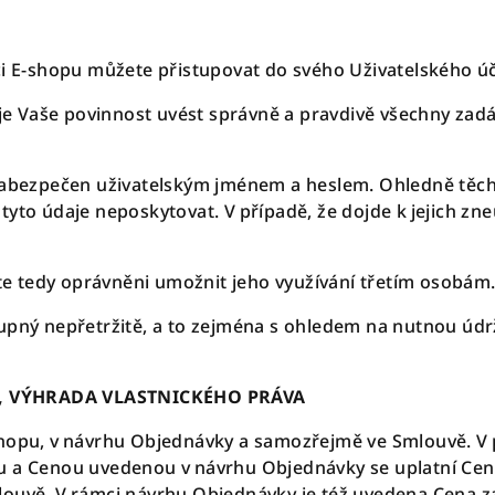
ci E-shopu můžete přistupovat do svého Uživatelského ú
u je Vaše povinnost uvést správně a pravdivě všechny zad
zabezpečen uživatelským jménem a heslem. Ohledně těcht
tyto údaje neposkytovat. V případě, že dojde k jejich zn
ste tedy oprávněni umožnit jeho využívání třetím osobám
tupný nepřetržitě, a to zejména s ohledem na nutnou ú
, VÝHRADA VLASTNICKÉHO PRÁVA
shopu, v návrhu Objednávky a samozřejmě ve Smlouvě. V
u a Cenou uvedenou v návrhu Objednávky se uplatní Cen
louvě. V rámci návrhu Objednávky je též uvedena Cena z