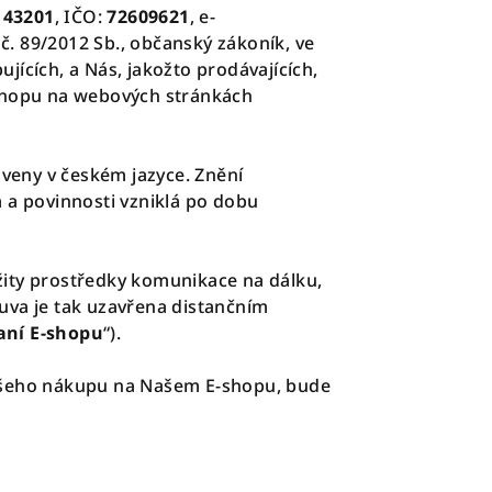
 43201
, IČO:
72609621
,
e-
č. 89/2012 Sb., občanský zákoník, ve
ujících, a Nás, jakožto prodávajících,
-shopu na webových stránkách
veny v českém jazyce. Znění
a povinnosti vzniklá po dobu
užity prostředky komunikace na dálku,
uva je tak uzavřena distančním
aní E-shopu
“).
Vašeho nákupu na Našem E-shopu, bude