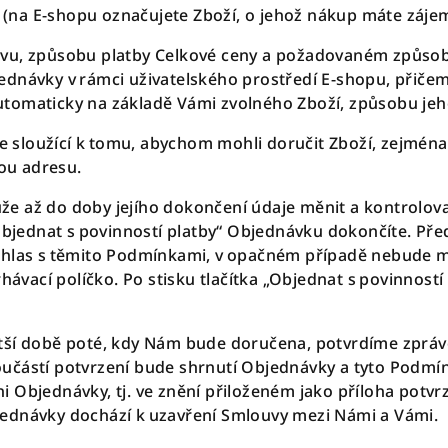
na E-shopu označujete Zboží, o jehož nákup máte zájem
vu, způsobu platby Celkové ceny a požadovaném způsobu
ednávky v rámci uživatelského prostředí E-shopu, přiče
tomaticky na základě Vámi zvolného Zboží, způsobu jeho
je sloužící k tomu, abychom mohli doručit Zboží, zejmén
vou adresu.
e až do doby jejího dokončení údaje měnit a kontrolova
bjednat s povinností platby“
Objednávku dokončíte. Před 
ouhlas s těmito Podmínkami, v opačném případě nebude 
rhávací políčko
. Po stisku tlačítka „
Objednat s povinností 
tší době poté, kdy Nám bude doručena, potvrdíme zpráv
učástí potvrzení bude shrnutí Objednávky a tyto Podmín
Objednávky, tj. ve znění přiloženém jako příloha potvrzu
ednávky dochází k uzavření Smlouvy mezi Námi a Vámi.