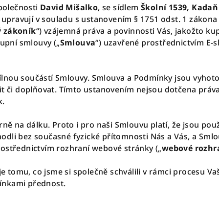
polečnosti
David Mišalko
, se sídlem
Š
kolní 1539, Kadaň
,
upravují v souladu s ustanovením § 1751 odst. 1 zákona 
 zákoník
“) vzájemná práva a povinnosti Vás, jakožto kup
kupní smlouvy („
Smlouva
“) uzavřené prostřednictvím E
lnou součástí Smlouvy. Smlouva a Podmínky jsou vyhoto
či doplňovat. Tímto ustanovením nejsou dotčena práva 
k.
rně na dálku. Proto i pro naši Smlouvu platí, že jsou po
dli bez současné fyzické přítomnosti Nás a Vás, a Smlo
rostřednictvím rozhraní webové stránky („
webové rozhr
 tomu, co jsme si společně schválili v rámci procesu 
ínkami přednost.