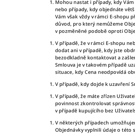
Mohou nastat i případy, kdy Vám
nebo případy, kdy objednáte větš
Vám však vždy v rámci E-shopu př
důvod, pro který nemůžeme Obje
v pozměněné podobě oproti Objed
V případě, že v rámci E-shopu n
dodat ani v případě, kdy jste obd
bezodkladně kontaktovat a zašl
Smlouva je v takovém případě uza
situace, kdy Cena neodpovídá obvy
V případě, kdy dojde k uzavření 
V případě, že máte zřízen
Uživate
povinnost zkontrolovat správnost
v případě kupujícího bez Uživatel
V některých případech umožňujeme
Objednávky vyplnili údaje o této