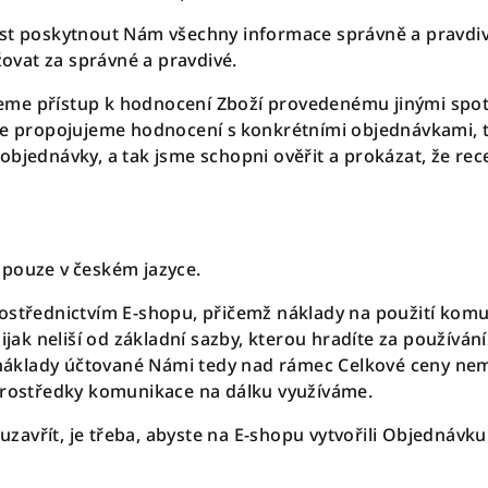
st poskytnout Nám všechny informace správně a pravdivě
vat za správné a pravdivé.
me přístup k hodnocení Zboží provedenému jinými spotře
 že propojujeme hodnocení s konkrétními objednávkami, 
objednávky, a tak jsme schopni ověřit a prokázat, že re
 pouze v českém jazyce.
rostřednictvím E-shopu, přičemž náklady na použití kom
nijak neliší od základní sazby, kterou hradíte za používá
í náklady účtované Námi tedy nad rámec Celkové ceny ne
 prostředky komunikace na dálku využíváme.
avřít, je třeba, abyste na E-shopu vytvořili Objednávk