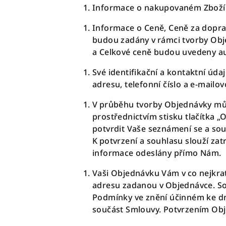
Informace o nakupovaném Zboží (
Informace o Ceně, Ceně za dopra
budou zadány v rámci tvorby Obj
a Celkové ceně budou uvedeny au
Své identifikační a kontaktní úda
adresu, telefonní číslo a e-mailo
V průběhu tvorby Objednávky můž
prostřednictvím stisku tlačítka „
O
potvrdit Vaše seznámení se a s
K potvrzení a souhlasu slouží zat
informace odeslány přímo Nám.
Vaši Objednávku Vám v co nejkra
adresu zadanou v Objednávce. So
Podmínky ve znění účinném ke dni 
součást Smlouvy. Potvrzením Obj