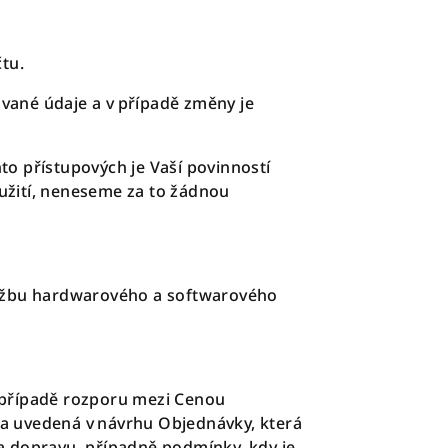
čtu.
ávané údaje a v případě změny je
o přístupových je Vaší povinností
eužití, neneseme za to žádnou
.
držbu hardwarového a softwarového
 případě rozporu mezi Cenou
a uvedená v návrhu Objednávky, která
a dopravu, případně podmínky, kdy je