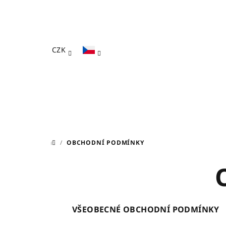
Přejít
na
obsah
CZK
/
OBCHODNÍ PODMÍNKY
DOMŮ
VŠEOBECNÉ OBCHODNÍ PODMÍNKY