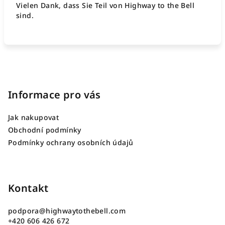
Vielen Dank, dass Sie Teil von Highway to the Bell
sind.
F
u
ß
Informace pro vás
z
Jak nakupovat
e
Obchodní podmínky
i
Podmínky ochrany osobních údajů
l
e
Kontakt
podpora
@
highwaytothebell.com
+420 606 426 672