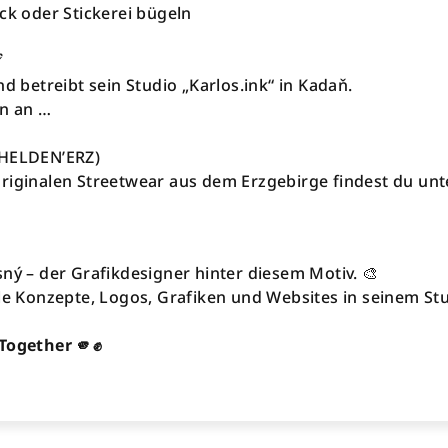
ck oder Stickerei bügeln
️
nd betreibt sein Studio „Karlos.ink“ in Kadaň.
en an …
(HELDEN’ERZ)
riginalen Streetwear aus dem Erzgebirge findest du un
sný – der Grafikdesigner hinter diesem Motiv. 🎨
lle Konzepte, Logos, Grafiken und Websites in seinem St
 Together 🫵✊