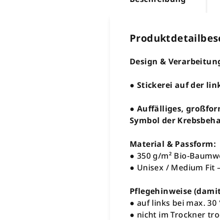
Produktdetailbes
Design & Verarbeitun
● Stickerei auf der li
● Auffälliges, großfo
Symbol der Krebsbeh
Material & Passform:
● 350 g/m² Bio-Baumwo
● Unisex / Medium Fit 
Pflegehinweise (damit
● auf links bei max. 3
● nicht im Trockner tr