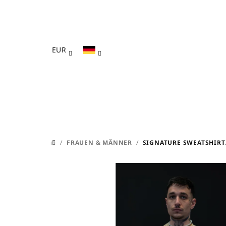
Zum
Inhalt
springen
EUR
/
FRAUEN & MÄNNER
/
SIGNATURE SWEATSHIRT
STARTSEITE