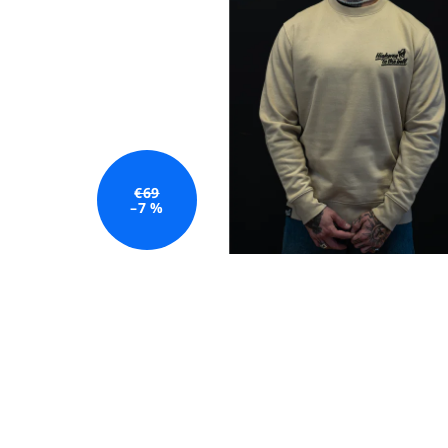
€69
–7 %