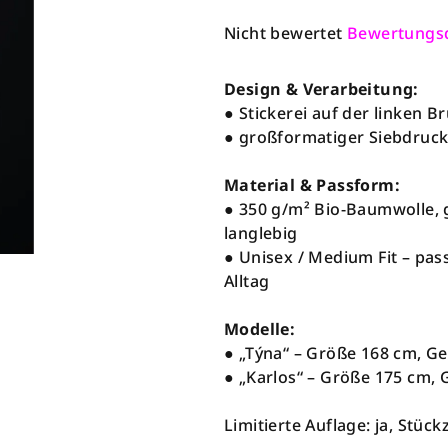
Die
Nicht bewertet
Bewertungsd
durchschnittliche
Produktbewertung
Design & Verarbeitung:
ist
● Stickerei auf der linken Br
0,0
● großformatiger Siebdruc
von
5
Material & Passform:
Sternen.
● 350 g/m² Bio-Baumwolle, 
langlebig
● Unisex / Medium Fit – pas
Alltag
Modelle:
● „Týna“ – Größe 168 cm, Ge
● „Karlos“ – Größe 175 cm, 
Limitierte Auflage: ja, Stüc