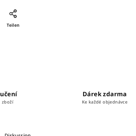
Teilen
učení
Dárek zdarma
 zboží
Ke každé objednávce
Diskussion